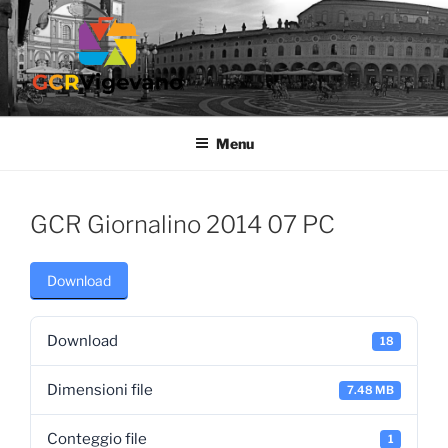
Salta
al
contenuto
GCR VIGEVANO
Gruppo Culturale Ricreativo dell'Ospedale di Vigevano
Menu
GCR Giornalino 2014 07 PC
Download
Download
18
Dimensioni file
7.48 MB
Conteggio file
1