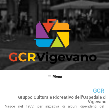
GCR VIGEVANO
Gruppo Culturale Ricreativo dell'Ospedale di Vigevano
Menu
GCR
Gruppo Culturale Ricreativo dell'Ospedale di
Vigevano
Nasce nel 1977, per iniziativa di alcuni dipendenti del