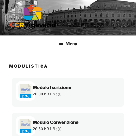
GCR VIGEVANO
Gruppo Culturale Ricreativo dell'Ospedale di Vigevano
Menu
MODULISTICA
Modulo Iscrizione
20.00 KB
1 file(s)
Modulo Convenzione
26.50 KB
1 file(s)