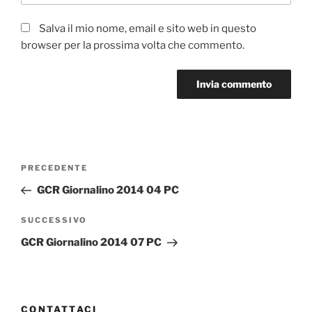
Salva il mio nome, email e sito web in questo
browser per la prossima volta che commento.
Navigazione
Articolo
PRECEDENTE
articoli
precedente:
GCR Giornalino 2014 04 PC
Articolo
SUCCESSIVO
successivo
GCR Giornalino 2014 07 PC
CONTATTACI