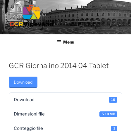
Salta
al
contenuto
GCR VIGEVANO
Gruppo Culturale Ricreativo dell'Ospedale di Vigevano
Menu
GCR Giornalino 2014 04 Tablet
Download
Download
16
Dimensioni file
5.10 MB
Conteggio file
1