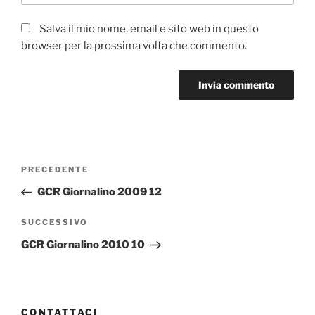
Salva il mio nome, email e sito web in questo
browser per la prossima volta che commento.
Navigazione
Articolo
PRECEDENTE
articoli
precedente:
GCR Giornalino 2009 12
Articolo
SUCCESSIVO
successivo
GCR Giornalino 2010 10
CONTATTACI