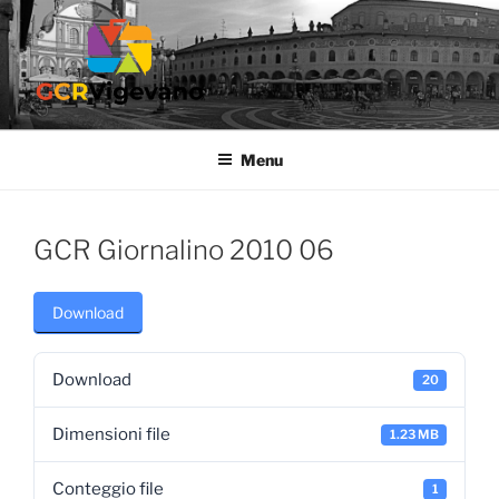
Salta
al
contenuto
GCR VIGEVANO
Gruppo Culturale Ricreativo dell'Ospedale di Vigevano
Menu
GCR Giornalino 2010 06
Download
Download
20
Dimensioni file
1.23 MB
Conteggio file
1