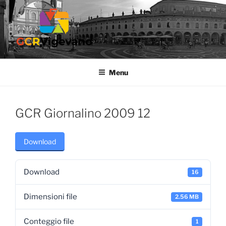
Salta
al
contenuto
GCR VIGEVANO
Gruppo Culturale Ricreativo dell'Ospedale di Vigevano
Menu
GCR Giornalino 2009 12
Download
Download
16
Dimensioni file
2.56 MB
Conteggio file
1