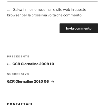
Salva il mio nome, email e sito web in questo
browser per la prossima volta che commento.
Navigazione
Articolo
PRECEDENTE
articoli
precedente:
GCR Giornalino 2009 10
Articolo
SUCCESSIVO
successivo
GCR Giornalino 2010 06
CONTATTACI