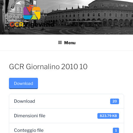
Salta
al
contenuto
GCR VIGEVANO
Gruppo Culturale Ricreativo dell'Ospedale di Vigevano
Menu
GCR Giornalino 2010 10
Download
Download
20
Dimensioni file
823.79 KB
Conteggio file
1