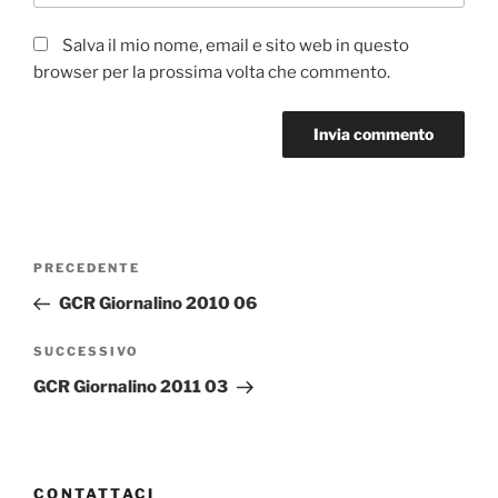
Salva il mio nome, email e sito web in questo
browser per la prossima volta che commento.
Navigazione
Articolo
PRECEDENTE
articoli
precedente:
GCR Giornalino 2010 06
Articolo
SUCCESSIVO
successivo
GCR Giornalino 2011 03
CONTATTACI