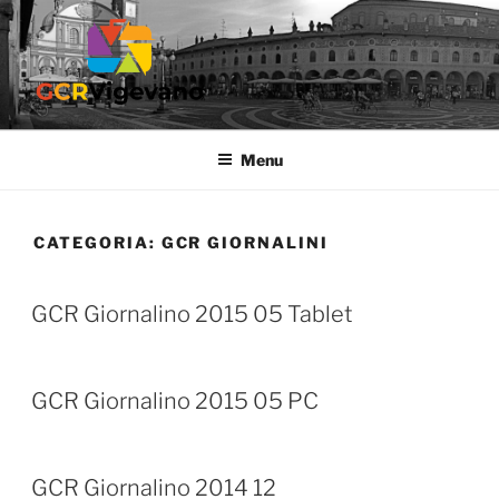
Salta
al
contenuto
GCR VIGEVANO
Gruppo Culturale Ricreativo dell'Ospedale di Vigevano
Menu
CATEGORIA:
GCR GIORNALINI
GCR Giornalino 2015 05 Tablet
GCR Giornalino 2015 05 PC
GCR Giornalino 2014 12