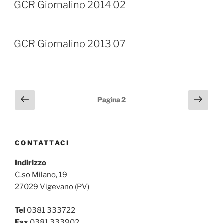
GCR Giornalino 2014 02
GCR Giornalino 2013 07
Paginazione
Pagina
Pagi
Pagina
2
precedente
succ
degli
articoli
CONTATTACI
Indirizzo
C.so Milano, 19
27029 Vigevano (PV)
Tel
0381 333722
Fax
0381 333902