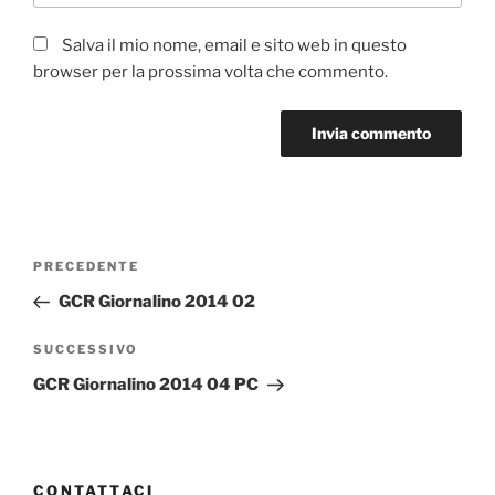
Salva il mio nome, email e sito web in questo
browser per la prossima volta che commento.
Navigazione
Articolo
PRECEDENTE
articoli
precedente:
GCR Giornalino 2014 02
Articolo
SUCCESSIVO
successivo
GCR Giornalino 2014 04 PC
CONTATTACI