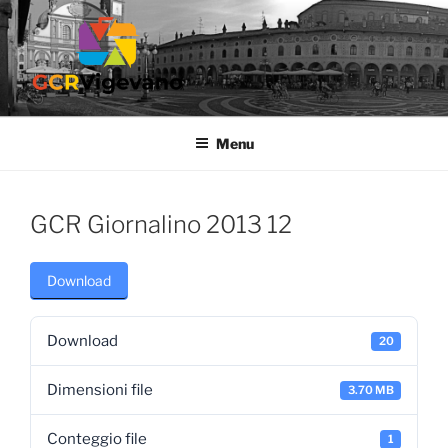
Salta
al
contenuto
GCR VIGEVANO
Gruppo Culturale Ricreativo dell'Ospedale di Vigevano
Menu
GCR Giornalino 2013 12
Download
Download
20
Dimensioni file
3.70 MB
Conteggio file
1