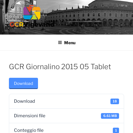
Salta
al
contenuto
GCR VIGEVANO
Gruppo Culturale Ricreativo dell'Ospedale di Vigevano
Menu
GCR Giornalino 2015 05 Tablet
Download
Download
18
Dimensioni file
6.61 MB
Conteggio file
1