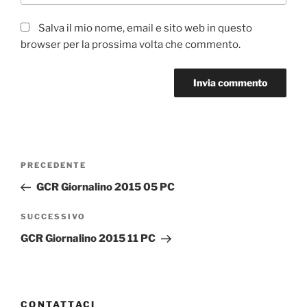
Salva il mio nome, email e sito web in questo
browser per la prossima volta che commento.
Navigazione
Articolo
PRECEDENTE
articoli
precedente:
GCR Giornalino 2015 05 PC
Articolo
SUCCESSIVO
successivo
GCR Giornalino 2015 11 PC
CONTATTACI