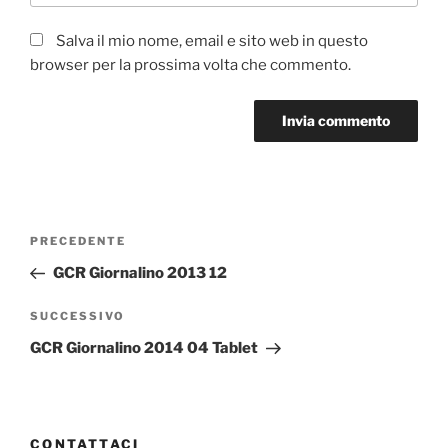
Salva il mio nome, email e sito web in questo
browser per la prossima volta che commento.
Navigazione
Articolo
PRECEDENTE
articoli
precedente:
GCR Giornalino 2013 12
Articolo
SUCCESSIVO
successivo
GCR Giornalino 2014 04 Tablet
CONTATTACI