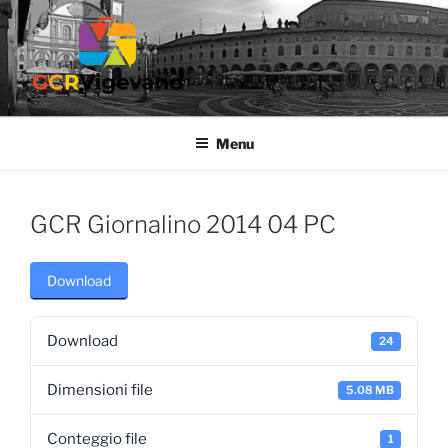
Salta
al
contenuto
GCR VIGEVANO
Gruppo Culturale Ricreativo dell'Ospedale di Vigevano
Menu
GCR Giornalino 2014 04 PC
Download
Download
24
Dimensioni file
5.08 MB
Conteggio file
1