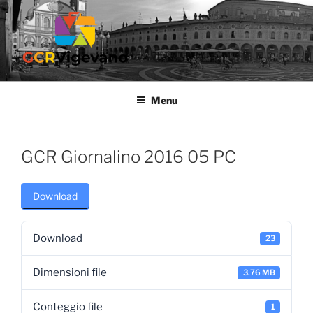
Salta
al
contenuto
GCR VIGEVANO
Gruppo Culturale Ricreativo dell'Ospedale di Vigevano
Menu
GCR Giornalino 2016 05 PC
Download
Download
23
Dimensioni file
3.76 MB
Conteggio file
1