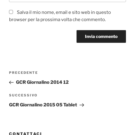
Salva il mio nome, email e sito web in questo
browser per la prossima volta che commento.
Navigazione
Articolo
PRECEDENTE
articoli
precedente:
GCR Giornalino 2014 12
Articolo
SUCCESSIVO
successivo
GCR Giornalino 2015 05 Tablet
CONTATTACI