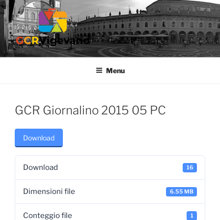
Salta
al
contenuto
GCR VIGEVANO
Gruppo Culturale Ricreativo dell'Ospedale di Vigevano
Menu
GCR Giornalino 2015 05 PC
Download
Download
16
Dimensioni file
6.55 MB
Conteggio file
1