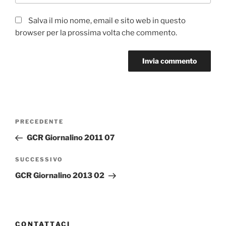
Salva il mio nome, email e sito web in questo
browser per la prossima volta che commento.
Navigazione
Articolo
PRECEDENTE
articoli
precedente:
GCR Giornalino 2011 07
Articolo
SUCCESSIVO
successivo
GCR Giornalino 2013 02
CONTATTACI