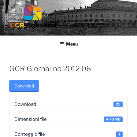
Salta
al
contenuto
GCR VIGEVANO
Gruppo Culturale Ricreativo dell'Ospedale di Vigevano
Menu
GCR Giornalino 2012 06
Download
Download
25
Dimensioni file
4.43 MB
Conteggio file
1