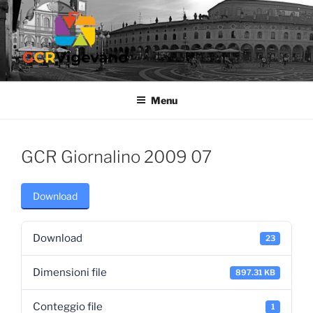
Salta
al
contenuto
GCR VIGEVANO
Gruppo Culturale Ricreativo dell'Ospedale di Vigevano
Menu
GCR Giornalino 2009 07
Download
Download
23
Dimensioni file
897.31 KB
Conteggio file
1