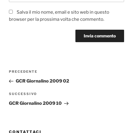
Salva il mio nome, email e sito web in questo
browser per la prossima volta che commento.
Navigazione
Articolo
PRECEDENTE
articoli
precedente:
GCR Giornalino 2009 02
Articolo
SUCCESSIVO
successivo
GCR Giornalino 2009 10
CONTATTACI