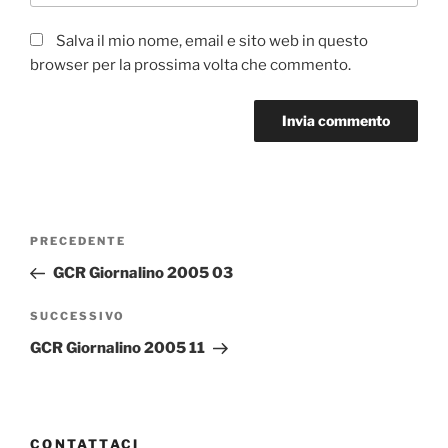
Salva il mio nome, email e sito web in questo
browser per la prossima volta che commento.
Navigazione
Articolo
PRECEDENTE
articoli
precedente:
GCR Giornalino 2005 03
Articolo
SUCCESSIVO
successivo
GCR Giornalino 2005 11
CONTATTACI