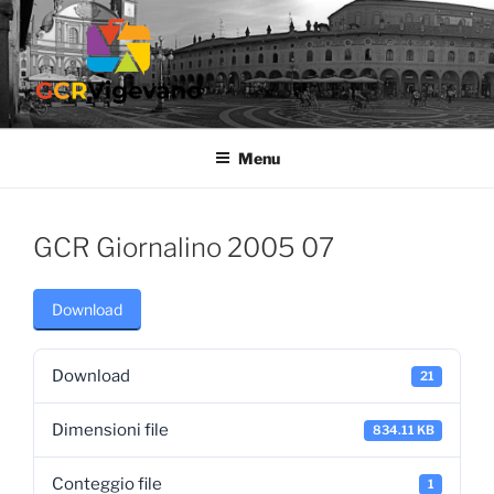
Salta
al
contenuto
GCR VIGEVANO
Gruppo Culturale Ricreativo dell'Ospedale di Vigevano
Menu
GCR Giornalino 2005 07
Download
Download
21
Dimensioni file
834.11 KB
Conteggio file
1