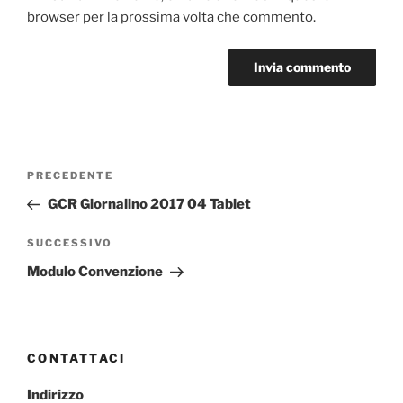
browser per la prossima volta che commento.
Navigazione
Articolo
PRECEDENTE
articoli
precedente:
GCR Giornalino 2017 04 Tablet
Articolo
SUCCESSIVO
successivo
Modulo Convenzione
CONTATTACI
Indirizzo