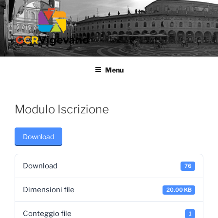
Salta
al
contenuto
GCR VIGEVANO
Gruppo Culturale Ricreativo dell'Ospedale di Vigevano
Menu
Modulo Iscrizione
Download
Download
76
Dimensioni file
20.00 KB
Conteggio file
1