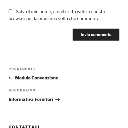
Salva il mio nome, email e sito web in questo
browser per la prossima volta che commento.
Navigazione
Articolo
PRECEDENTE
articoli
precedente:
Modulo Convenzione
Articolo
SUCCESSIVO
successivo
Informativa Fornitori
CONTATTACI