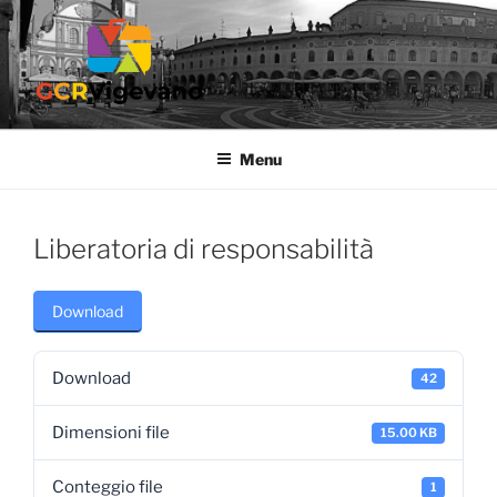
Salta
al
contenuto
GCR VIGEVANO
Gruppo Culturale Ricreativo dell'Ospedale di Vigevano
Menu
Liberatoria di responsabilità
Download
Download
42
Dimensioni file
15.00 KB
Conteggio file
1