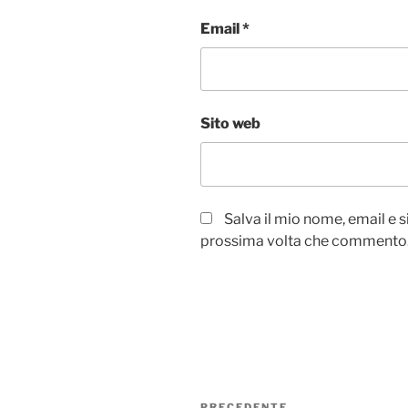
Email
*
Sito web
Salva il mio nome, email e 
prossima volta che commento
Navigazione
PRECEDENTE