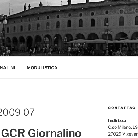
VANO
ell'Ospedale di Vigevano
NALINI
MODULISTICA
CONTATTACI
 2009 07
Indirizzo
C.so Milano, 19
GCR Giornalino
27029 Vigevan